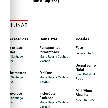
Bahia (Aljusba)
COLUNAS
Dicas Médicas
Bem Estar
Poesias
Hipertensão
Pensamentos
Face
Arterial
tormentosos
Lucrecia Rocha
Jairo Santiago
Maria Regina Canhos
Novaes
Vicentin
De mal com o
Natal
Medicamentos
O ciúme
João Batista de
Jairo Santiago
Maria Regina Canhos
Paula
Novaes
Vicentin
Minh’Alma
Tuberculose
Inclusão x
Risonha
Exclusão
Jairo Santiago
Glória Brandão
Novaes
Maria Regina Canhos
Vicentin