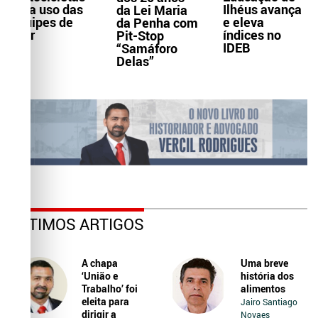
Ilhéus avança
para uso das
da Lei Maria
e eleva
equipes de
da Penha com
índices no
Ater
Pit-Stop
IDEB
“Samáforo
Delas”
ÚLTIMOS ARTIGOS
A chapa
Uma breve
‘União e
história dos
Trabalho’ foi
alimentos
eleita para
Jairo Santiago
dirigir a
Novaes