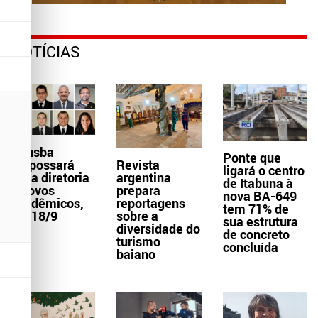
NOTÍCIAS
Aljusba
Ponte que
empossará
Revista
ligará o centro
nova diretoria
argentina
de Itabuna à
e novos
prepara
nova BA-649
acadêmicos,
reportagens
tem 71% de
dia 18/9
sobre a
sua estrutura
diversidade do
de concreto
turismo
concluída
baiano