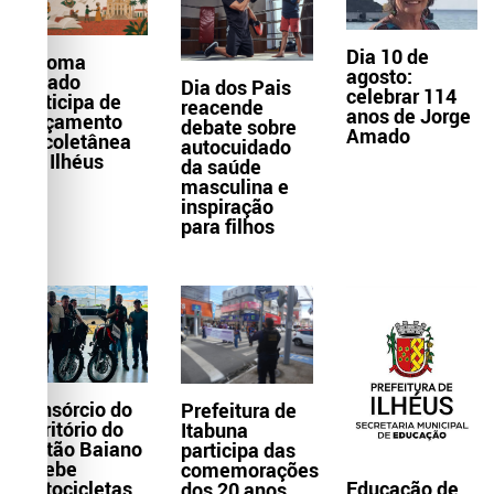
Dia 10 de
Paloma
agosto:
Amado
Dia dos Pais
celebrar 114
participa de
reacende
anos de Jorge
lançamento
debate sobre
Amado
de coletânea
autocuidado
em Ilhéus
da saúde
masculina e
inspiração
para filhos
Consórcio do
Prefeitura de
Território do
Itabuna
Sertão Baiano
participa das
recebe
comemorações
Educação de
motocicletas
dos 20 anos