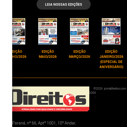
LEIA NOSSAS EDIÇÕES
EDIÇÃO
EDIÇÃO
EDIÇÃO
EDIÇÃO
JUNHO/2026
MAIO/2026
MARÇO/2026
JANEIRO/2026
(ESPECIAL DE
ANIVERSÁRIO)
©
2026
jornaldireitos.com
2009
-
Rua Paraná, nº 66, Aptº 1001, 10º Andar,