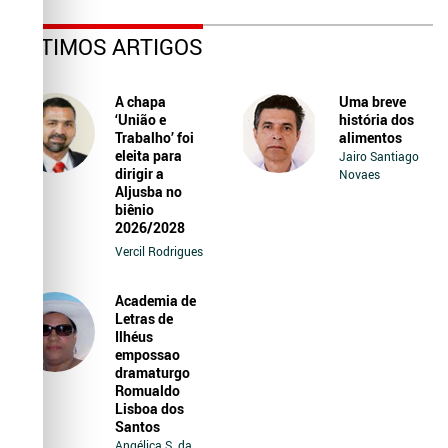
ÚLTIMOS ARTIGOS
A chapa
Uma breve
‘União e
história dos
Trabalho’ foi
alimentos
eleita para
Jairo Santiago
dirigir a
Novaes
Aljusba no
biênio
2026/2028
Vercil Rodrigues
Academia de
Letras de
Ilhéus
empossao
dramaturgo
Romualdo
Lisboa dos
Santos
Angélica S. da