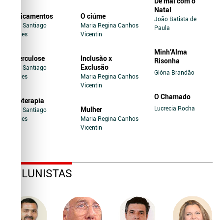
De mal com o
Natal
Medicamentos
O ciúme
João Batista de
Jairo Santiago
Maria Regina Canhos
Paula
Novaes
Vicentin
Minh’Alma
Tuberculose
Inclusão x
Risonha
Exclusão
Jairo Santiago
Glória Brandão
Novaes
Maria Regina Canhos
Vicentin
O Chamado
Soroterapia
Lucrecia Rocha
Mulher
Jairo Santiago
Novaes
Maria Regina Canhos
Vicentin
COLUNISTAS