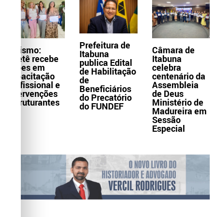
Prefeitura de
Turismo:
Câmara de
Itabuna
Itaetê recebe
Itabuna
publica Edital
ações em
celebra
de Habilitação
capacitação
centenário da
de
profissional e
Assembleia
Beneficiários
intervenções
de Deus
do Precatório
estruturantes
Ministério de
do FUNDEF
Madureira em
Sessão
Especial