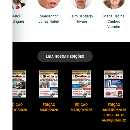
Vercil
Monsenhor
Jairo Santiago
Maria Regina
Rodrigues
Jonas Habib
Novaes
Canhos
Vicentin
LEIA NOSSAS EDIÇÕES
EDIÇÃO
EDIÇÃO
EDIÇÃO
EDIÇÃO
JUNHO/2026
MAIO/2026
MARÇO/2026
JANEIRO/2026
(ESPECIAL DE
ANIVERSÁRIO)