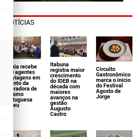
NOTÍCIAS
Itabuna
Bahia recebe
Circuito
registra maior
300 agentes
Gastronômico
crescimento
de viagens em
marca o início
do IDEB na
evento da
do Festival
década com
operadora de
Agosto de
maiores
turismo
Jorge
avanços na
portuguesa
gestão
Abreu
Augusto
Castro