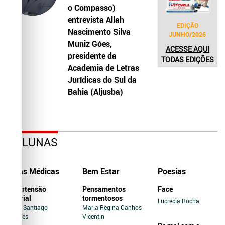
o Compasso)
entrevista Allah
EDIÇÃO
Nascimento Silva
JUNHO/2026
Muniz Góes,
ACESSE AQUI
presidente da
TODAS EDIÇÕES
Academia de Letras
Jurídicas do Sul da
Bahia (Aljusba)
COLUNAS
Dicas Médicas
Bem Estar
Poesias
Hipertensão
Pensamentos
Face
Arterial
tormentosos
Lucrecia Rocha
Jairo Santiago
Maria Regina Canhos
Novaes
Vicentin