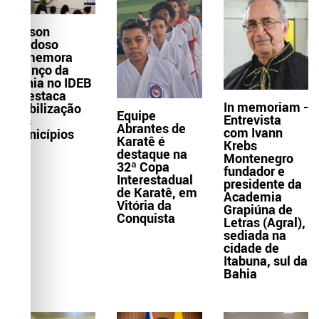
Wilson
Cardoso
comemora
avanço da
Bahia no IDEB
e destaca
In memoriam -
mobilização
Equipe
Entrevista
dos
Abrantes de
com Ivann
municípios
Karatê é
Krebs
destaque na
Montenegro
32ª Copa
fundador e
Interestadual
presidente da
de Karatê, em
Academia
Vitória da
Grapiúna de
Conquista
Letras (Agral),
sediada na
cidade de
Itabuna, sul da
Bahia