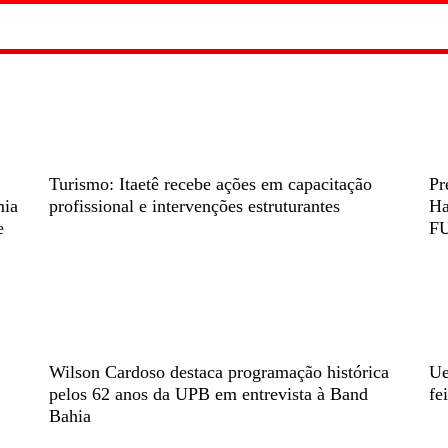
Turismo: Itaetê recebe ações em capacitação
Pr
mia
profissional e intervenções estruturantes
Ha
e
F
Wilson Cardoso destaca programação histórica
Ue
pelos 62 anos da UPB em entrevista à Band
fe
Bahia