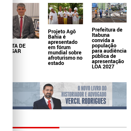
Prefeitura de
Projeto Agô
Itabuna
Bahia é
convida a
apresentado
população
NOTA DE
em fórum
para audiência
PESAR
mundial sobre
pública de
afroturismo no
apresentação
estado
LOA 2027