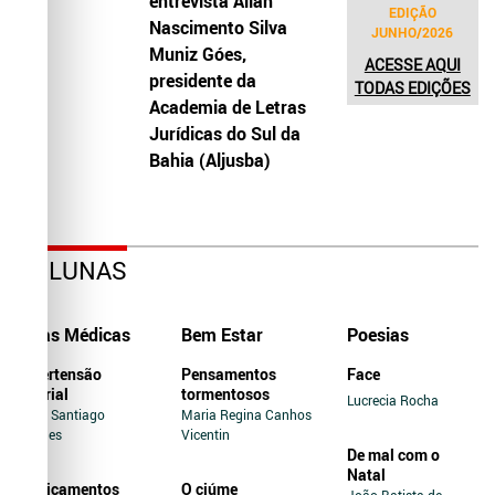
entrevista Allah
EDIÇÃO
Nascimento Silva
JUNHO/2026
Muniz Góes,
ACESSE AQUI
presidente da
TODAS EDIÇÕES
Academia de Letras
Jurídicas do Sul da
Bahia (Aljusba)
COLUNAS
Dicas Médicas
Bem Estar
Poesias
Hipertensão
Pensamentos
Face
Arterial
tormentosos
Lucrecia Rocha
Jairo Santiago
Maria Regina Canhos
Novaes
Vicentin
De mal com o
Natal
Medicamentos
O ciúme
João Batista de