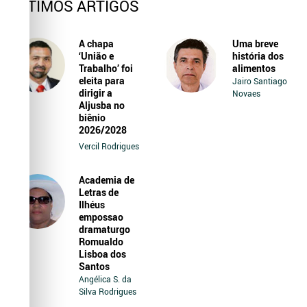
ÚLTIMOS ARTIGOS
A chapa
Uma breve
‘União e
história dos
Trabalho’ foi
alimentos
eleita para
Jairo Santiago
dirigir a
Novaes
Aljusba no
biênio
2026/2028
Vercil Rodrigues
Academia de
Letras de
Ilhéus
empossao
dramaturgo
Romualdo
Lisboa dos
Santos
Angélica S. da
Silva Rodrigues