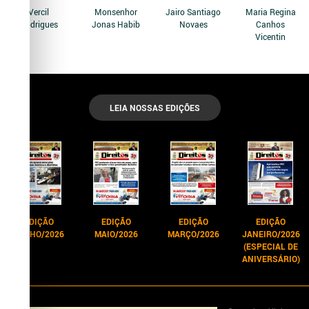
Vercil
Monsenhor
Jairo Santiago
Maria Regina
Rodrigues
Jonas Habib
Novaes
Canhos
Vicentin
LEIA NOSSAS EDIÇÕES
EDIÇÃO
EDIÇÃO
EDIÇÃO
EDIÇÃO
JUNHO/2026
MAIO/2026
MARÇO/2026
JANEIRO/2026
(ESPECIAL DE
ANIVERSÁRIO)