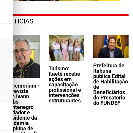
NOTÍCIAS
Prefeitura de
Turismo:
Itabuna
Itaetê recebe
publica Edital
ações em
de Habilitação
capacitação
In memoriam -
de
profissional e
Entrevista
Beneficiários
intervenções
com Ivann
do Precatório
estruturantes
Krebs
do FUNDEF
Montenegro
fundador e
presidente da
Academia
Grapiúna de