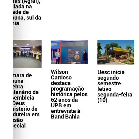
Letras (Agral),
sediada na
cidade de
Itabuna, sul da
Bahia
Wilson
Uesc inicia
Câmara de
Cardoso
segundo
Itabuna
destaca
semestre
celebra
programação
letivo
centenário da
histórica pelos
segunda-feira
Assembleia
62 anos da
(10)
de Deus
UPB em
Ministério de
entrevista à
Madureira em
Band Bahia
Sessão
Especial