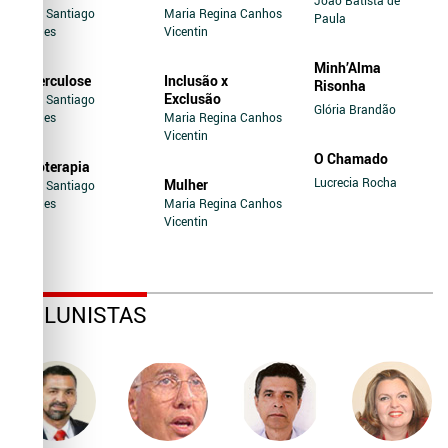
Jairo Santiago
Maria Regina Canhos
Paula
Novaes
Vicentin
Minh’Alma
Tuberculose
Inclusão x
Risonha
Exclusão
Jairo Santiago
Glória Brandão
Novaes
Maria Regina Canhos
Vicentin
O Chamado
Soroterapia
Lucrecia Rocha
Mulher
Jairo Santiago
Novaes
Maria Regina Canhos
Vicentin
COLUNISTAS