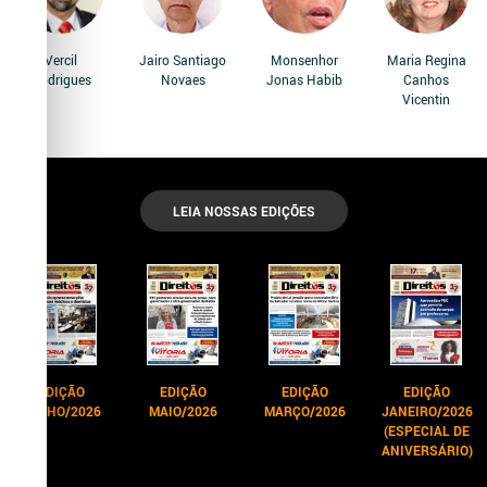
Vercil
Jairo Santiago
Monsenhor
Maria Regina
Rodrigues
Novaes
Jonas Habib
Canhos
Vicentin
LEIA NOSSAS EDIÇÕES
EDIÇÃO
EDIÇÃO
EDIÇÃO
EDIÇÃO
JUNHO/2026
MAIO/2026
MARÇO/2026
JANEIRO/2026
(ESPECIAL DE
ANIVERSÁRIO)