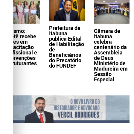
Prefeitura de
Turismo:
Câmara de
Itabuna
Itaetê recebe
Itabuna
publica Edital
ações em
celebra
de Habilitação
capacitação
centenário da
de
profissional e
Assembleia
Beneficiários
intervenções
de Deus
do Precatório
estruturantes
Ministério de
do FUNDEF
Madureira em
Sessão
Especial