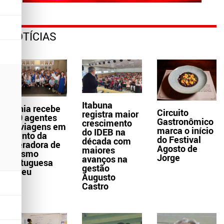
NOTÍCIAS
Itabuna
Bahia recebe
Circuito
registra maior
300 agentes
Gastronômico
crescimento
de viagens em
marca o início
do IDEB na
evento da
do Festival
década com
operadora de
Agosto de
maiores
turismo
Jorge
avanços na
portuguesa
gestão
Abreu
Augusto
Castro