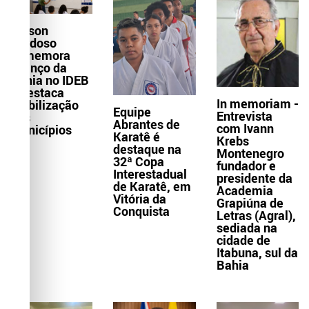
Wilson
Cardoso
comemora
avanço da
Bahia no IDEB
e destaca
In memoriam -
mobilização
Equipe
Entrevista
dos
Abrantes de
com Ivann
municípios
Karatê é
Krebs
destaque na
Montenegro
32ª Copa
fundador e
Interestadual
presidente da
de Karatê, em
Academia
Vitória da
Grapiúna de
Conquista
Letras (Agral),
sediada na
cidade de
Itabuna, sul da
Bahia