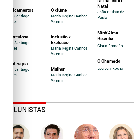
De mal com o
Natal
Medicamentos
O ciúme
João Batista de
Jairo Santiago
Maria Regina Canhos
Paula
Novaes
Vicentin
Minh’Alma
Tuberculose
Inclusão x
Risonha
Exclusão
Jairo Santiago
Glória Brandão
Novaes
Maria Regina Canhos
Vicentin
O Chamado
Soroterapia
Lucrecia Rocha
Mulher
Jairo Santiago
Novaes
Maria Regina Canhos
Vicentin
COLUNISTAS