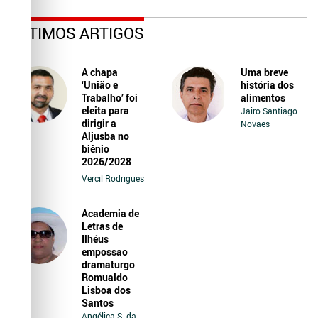
ÚLTIMOS ARTIGOS
A chapa
Uma breve
‘União e
história dos
Trabalho’ foi
alimentos
eleita para
Jairo Santiago
dirigir a
Novaes
Aljusba no
biênio
2026/2028
Vercil Rodrigues
Academia de
Letras de
Ilhéus
empossao
dramaturgo
Romualdo
Lisboa dos
Santos
Angélica S. da