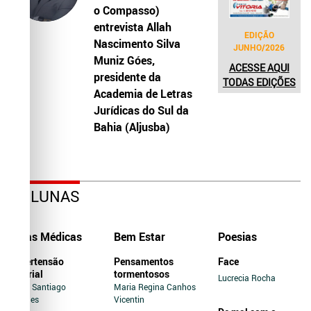
o Compasso)
entrevista Allah
EDIÇÃO
Nascimento Silva
JUNHO/2026
Muniz Góes,
ACESSE AQUI
presidente da
TODAS EDIÇÕES
Academia de Letras
Jurídicas do Sul da
Bahia (Aljusba)
COLUNAS
Dicas Médicas
Bem Estar
Poesias
Hipertensão
Pensamentos
Face
Arterial
tormentosos
Lucrecia Rocha
Jairo Santiago
Maria Regina Canhos
Novaes
Vicentin